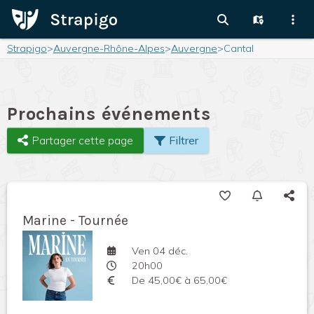
Strapigo
>
Auvergne-Rhône-Alpes
>
Auvergne
>
Cantal
Prochains événements
Partager cette page
Filtrer
Marine - Tournée
Ven 04 déc.
20h00
De 45,00€ à 65,00€