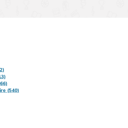
2)
13)
66)
ire (540)