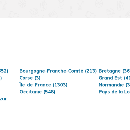
Dijon
Clermont-Ferrand
652)
Bourgogne-Franche-Comté (213)
Bretagne (36
)
Corse (3)
Grand Est (4
Île-de-France (1303)
Normandie (3
Occitanie (548)
Pays de la Lo
zur