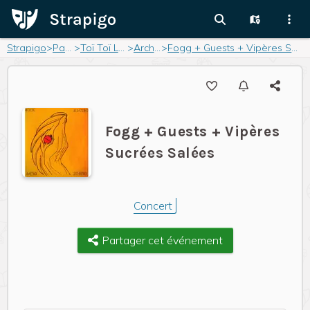
Strapigo
>
Pages
>
Toï Toï Le Zinc
>
Archives
>
Fogg + Guests + Vipères Sucrées Salées
Fogg + Guests + Vipères
Sucrées Salées
Concert
Partager cet événement