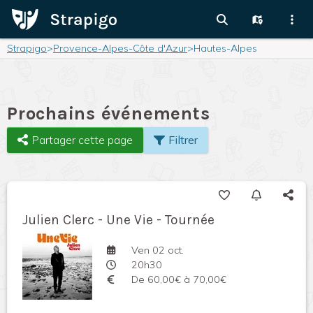
Strapigo
>
Provence-Alpes-Côte d'Azur
>
Hautes-Alpes
Prochains événements
Partager cette page
Filtrer
Julien Clerc - Une Vie - Tournée
Ven 02 oct.
20h30
De 60,00€ à 70,00€