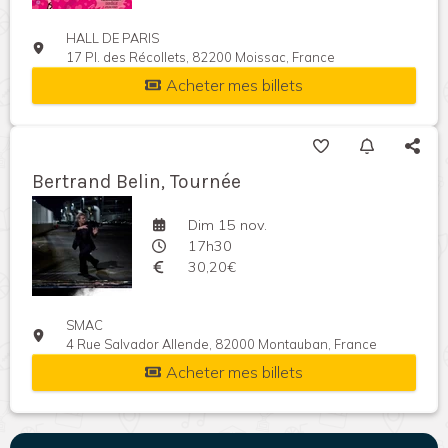
HALL DE PARIS
17 Pl. des Récollets, 82200 Moissac, France
Acheter mes billets
Bertrand Belin, Tournée
Dim 15 nov.
17h30
30,20€
SMAC
4 Rue Salvador Allende, 82000 Montauban, France
Acheter mes billets