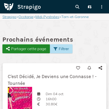
Strapigo
>
Occitanie
>
Midi-Pyrénées
>
Tarn-et-Garonne
Prochains événements
Partager cette page
Filtrer
C'est Décidé, Je Deviens une Connasse ! -
Tournée
Dim 04 oct.
16h00
30,80€