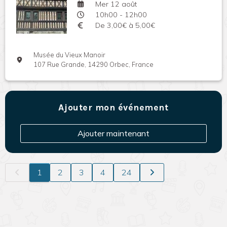
Mer 12 août
10h00 - 12h00
De 3,00€ à 5,00€
Musée du Vieux Manoir
107 Rue Grande, 14290 Orbec, France
Ajouter mon événement
Ajouter maintenant
1
2
3
4
24