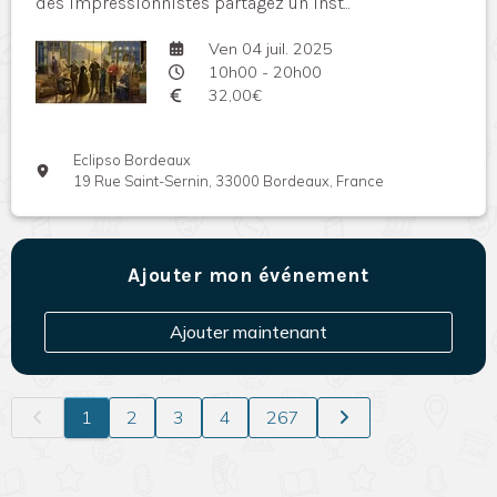
des impressionnistes partagez un inst...
Ven 04 juil. 2025
10h00 - 20h00
32,00€
Eclipso Bordeaux
19 Rue Saint-Sernin, 33000 Bordeaux, France
Ajouter mon événement
Ajouter maintenant
1
2
3
4
267