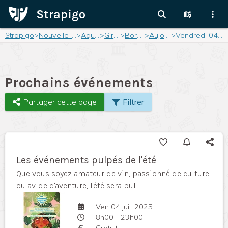
Strapigo
>
Nouvelle-Aquitaine
>
Aquitaine
>
Gironde
>
Bordeaux
>
Aujourd'hui
>
Vendredi 04 juillet 2025
Prochains événements
Partager cette page
Filtrer
Les événements pulpés de l'été
Que vous soyez amateur de vin, passionné de culture
ou avide d'aventure, l'été sera pul...
Ven 04 juil. 2025
8h00 - 23h00
Gratuit