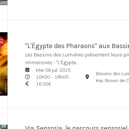
"L'Égypte des Pharaons" aux Bass
Les Bassins des Lumières présentent leurs p
immersives : "L'Égypte...
Mar 08 juil. 2025
Bassins des Lum
10h00 - 18h00
Imp. Brown de C
16,00€
Via Sensoria, le parcours sensorie