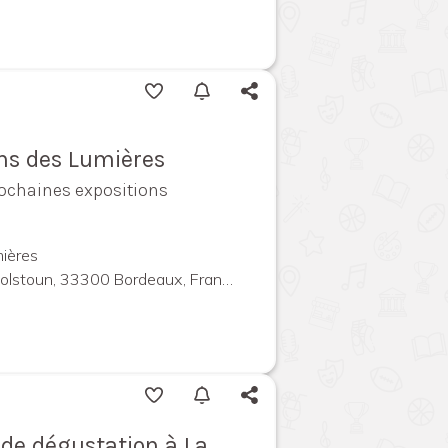
ins des Lumières
rochaines expositions
ières
olstoun, 33300 Bordeaux, France
l de dégustation à La