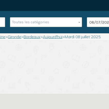
Toutes les catégories
ine
>
Gironde
>
Bordeaux
>
Aujourd'hui
>
Mardi 08 juillet 2025