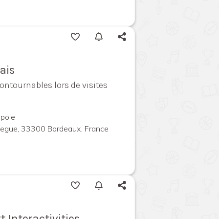
ais
contournables lors de visites
pole
megue, 33300 Bordeaux, France
t Interactivities