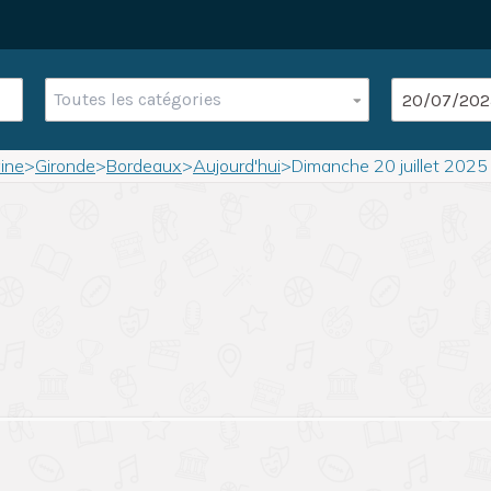
Toutes les catégories
ine
>
Gironde
>
Bordeaux
>
Aujourd'hui
>
Dimanche 20 juillet 2025