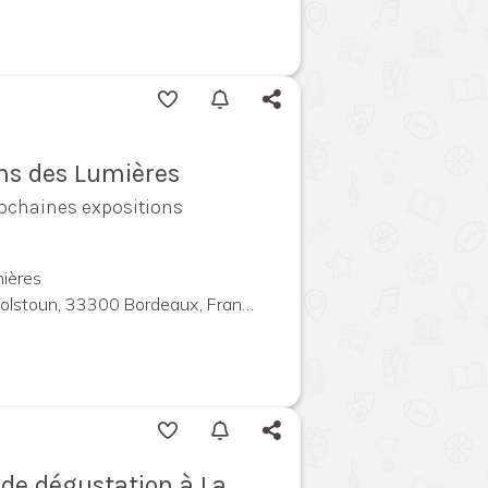
ins des Lumières
rochaines expositions
ières
olstoun, 33300 Bordeaux, France
l de dégustation à La