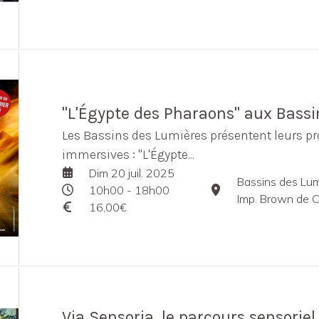
"L'Égypte des Pharaons" aux Bass
Les Bassins des Lumières présentent leurs p
immersives : "L'Égypte...
Dim 20 juil. 2025
Bassins des Lum
10h00 - 18h00
Imp. Brown de C
16,00€
Via Sensoria, le parcours sensorie