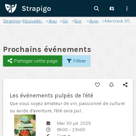
Strapigo
>
Nouvelle-Aquitaine
>
Aquitaine
>
Gironde
>
Bordeaux
>
Aujourd'hui
>
Mercredi 30 juillet 2025
Prochains événements
Partager cette page
Filtrer
Les événements pulpés de l'été
Que vous soyez amateur de vin, passionné de culture
ou avide d'aventure, l'été sera pul...
Mer 30 juil. 2025
8h00 - 23h00
Gratuit