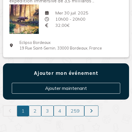
expédition immersive de 3,5 milliards ...
Mer 30 juil. 2025
10h00 - 20h00
32,00€
Eclipso Bordeaux
19 Rue Saint-Sernin, 33000 Bordeaux, France
Ajouter mon événement
Ajouter maintenant
1
2
3
4
259