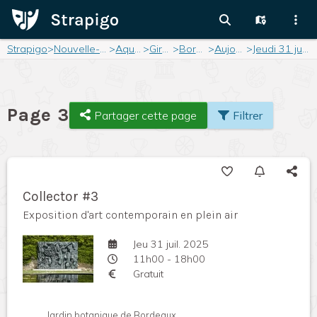
Strapigo
>
Nouvelle-Aquitaine
>
Aquitaine
>
Gironde
>
Bordeaux
>
Aujourd'hui
>
Jeudi 31 juillet 2025
Page 3
Partager cette page
Filtrer
Collector #3
Exposition d'art contemporain en plein air
Jeu 31 juil. 2025
11h00 - 18h00
Gratuit
Jardin botanique de Bordeaux