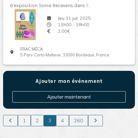
d’exposition Sonia Recasens dans l’...
Jeu 31 juil. 2025
13h00 - 18h00
2,00€
FRAC MÉCA
5 Parv. Corto Maltese, 33000 Bordeaux, France
Ajouter mon événement
Ajouter maintenant
1
2
3
4
260