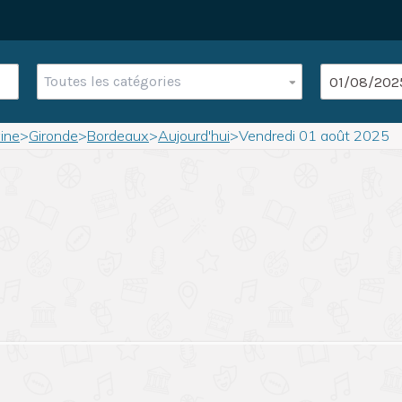
Toutes les catégories
ine
>
Gironde
>
Bordeaux
>
Aujourd'hui
>
Vendredi 01 août 2025