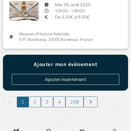
Mar 05 août 2025
10h30 - 18h00
De 2,00€ à 8,00€
Museum d'Histoire Naturelle
5 Pl. Bardineau, 33000 Bordeaux, France
Ajouter mon événement
Ajouter maintenant
1
2
3
4
258