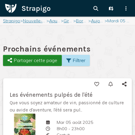
Strapigo
>
Nouvelle-Aquitaine
>
Aquitaine
>
Gironde
>
Bordeaux
>
Aujourd'hui
>
Mardi 05 août 2025
Prochains événements
Partager cette page
Filtrer
Les événements pulpés de l'été
Que vous soyez amateur de vin, passionné de culture
ou avide d'aventure, l'été sera pul...
Mar 05 août 2025
8h00 - 23h00
Gratuit