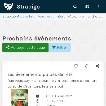
Strapigo
>
Nouvelle-Aquitaine
>
Aquitaine
>
Gironde
>
Bordeaux
>
Aujourd'hui
>
Dimanche 10 août 2025
Prochains événements
Partager cette page
Filtrer
Les événements pulpés de l'été
Que vous soyez amateur de vin, passionné de culture
ou avide d'aventure, l'été sera pul...
Dim 10 août 2025
8h00 - 23h00
Gratuit