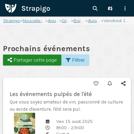
Strapigo
>
Nouvelle-Aquitaine
>
Aquitaine
>
Gironde
>
Bordeaux
>
Aujourd'hui
>
Vendredi 15 août 2025
Prochains événements
Partager cette page
Filtrer
Les événements pulpés de l'été
Que vous soyez amateur de vin, passionné de culture
ou avide d'aventure, l'été sera pul...
Ven 15 août 2025
8h00 - 23h00
Gratuit