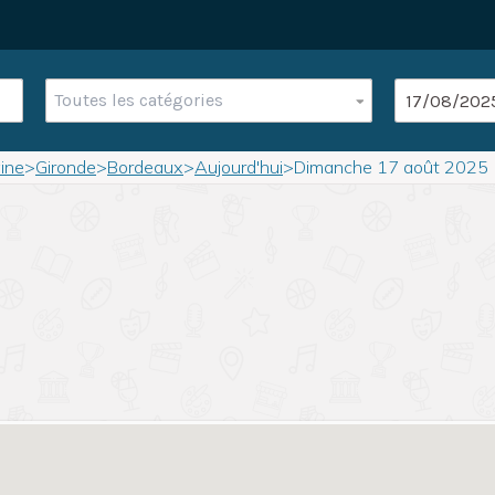
Toutes les catégories
ine
>
Gironde
>
Bordeaux
>
Aujourd'hui
>
Dimanche 17 août 2025