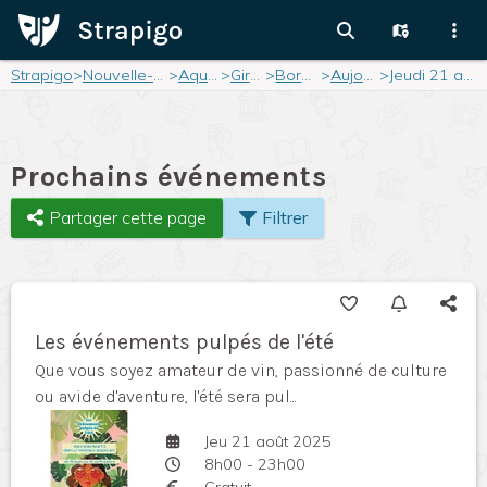
Strapigo
>
Nouvelle-Aquitaine
>
Aquitaine
>
Gironde
>
Bordeaux
>
Aujourd'hui
>
Jeudi 21 août 2025
Prochains événements
Partager cette page
Filtrer
Les événements pulpés de l'été
Que vous soyez amateur de vin, passionné de culture
ou avide d'aventure, l'été sera pul...
Jeu 21 août 2025
8h00 - 23h00
Gratuit