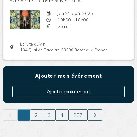
est de retour à Bordeaux du 01 a...
Jeu 21 août 2025
10h00 - 18h00
Gratuit
La Cité du Vin
134 Quai de Bacalan, 33300 Bordeaux, France
Ajouter mon événement
Ajouter maintenant
1
2
3
4
257