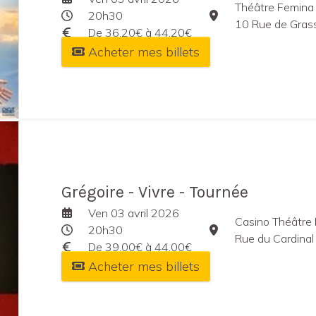
Théâtre Femina
20h30
10 Rue de Gras
De 36,20€ à 44,20€
Acheter mes billets
Grégoire - Vivre - Tournée
Ven 03 avril 2026
Casino Théâtre 
20h30
Rue du Cardinal 
De 39,00€ à 44,00€
Acheter mes billets