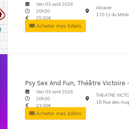
Ven 03 avril 2026
Alcazar
20h30
170 Cr du Médo
25,00€
Acheter mes billets
Psy Sex And Fun, Théâtre Victoire 
Ven 03 avril 2026
THEATRE VICTO
20h30
18 Rue des Aug
23,00€
Acheter mes billets