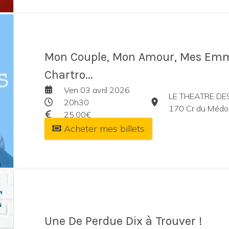
Mon Couple, Mon Amour, Mes Emm
Chartro...
Ven 03 avril 2026
LE THEATRE D
20h30
170 Cr du Médoc Ga
25,00€
Acheter mes billets
Une De Perdue Dix à Trouver !