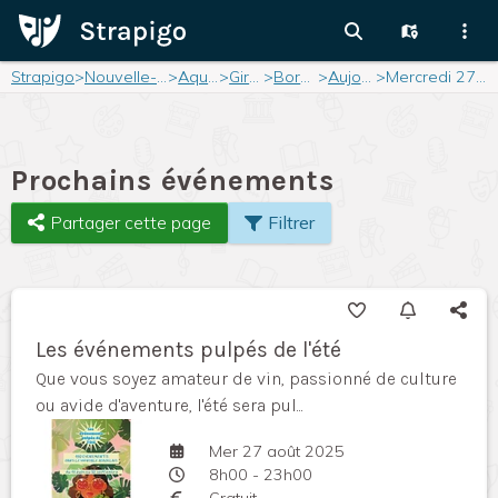
Strapigo
>
Nouvelle-Aquitaine
>
Aquitaine
>
Gironde
>
Bordeaux
>
Aujourd'hui
>
Mercredi 27 août 2025
Prochains événements
Partager cette page
Filtrer
Les événements pulpés de l'été
Que vous soyez amateur de vin, passionné de culture
ou avide d'aventure, l'été sera pul...
Mer 27 août 2025
8h00 - 23h00
Gratuit