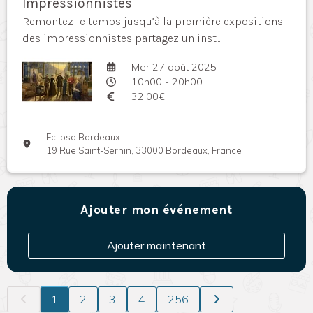
Impressionnistes
Remontez le temps jusqu’à la première expositions
des impressionnistes partagez un inst...
Mer 27 août 2025
10h00 - 20h00
32,00€
Eclipso Bordeaux
19 Rue Saint-Sernin, 33000 Bordeaux, France
Ajouter mon événement
Ajouter maintenant
1
2
3
4
256