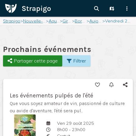
Strapigo
>
Nouvelle-Aquitaine
>
Aquitaine
>
Gironde
>
Bordeaux
>
Aujourd'hui
>
Vendredi 29 août 2025
Prochains événements
Partager cette page
Filtrer
Les événements pulpés de l'été
Que vous soyez amateur de vin, passionné de culture
ou avide d'aventure, l'été sera pul...
Ven 29 août 2025
8h00 - 23h00
Gratuit