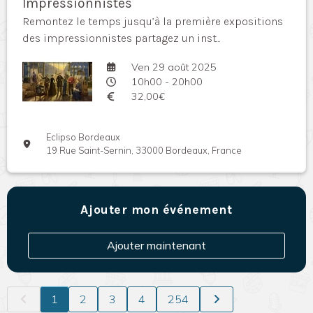
Impressionnistes
Remontez le temps jusqu’à la première expositions
des impressionnistes partagez un inst...
Ven 29 août 2025
10h00 - 20h00
32,00€
Eclipso Bordeaux
19 Rue Saint-Sernin, 33000 Bordeaux, France
Ajouter mon événement
Ajouter maintenant
1
2
3
4
254