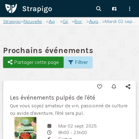
Strapigo
>
Nouvelle-Aquitaine
>
Aquitaine
>
Gironde
>
Bordeaux
>
Aujourd'hui
>
Mardi 02 septembre 2025
Prochains événements
Partager cette page
Filtrer
Les événements pulpés de l'été
Que vous soyez amateur de vin, passionné de culture
ou avide d'aventure, l'été sera pul...
Mar 02 sept. 2025
8h00 - 23h00
Gratuit