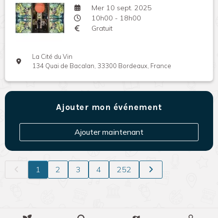
Mer 10 sept. 2025
10h00 - 18h00
Gratuit
La Cité du Vin
134 Quai de Bacalan, 33300 Bordeaux, France
Ajouter mon événement
Ajouter maintenant
1
2
3
4
252