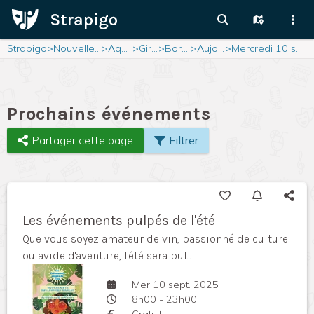
Strapigo
>
Nouvelle-Aquitaine
>
Aquitaine
>
Gironde
>
Bordeaux
>
Aujourd'hui
>
Mercredi 10 septembre 2025
Prochains événements
Partager cette page
Filtrer
Les événements pulpés de l'été
Que vous soyez amateur de vin, passionné de culture
ou avide d'aventure, l'été sera pul...
Mer 10 sept. 2025
8h00 - 23h00
Gratuit