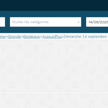
Toutes les catégories
ine
>
Gironde
>
Bordeaux
>
Aujourd'hui
>
Dimanche 14 septembre