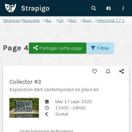
Strapigo
>
Nouvelle-Aquitaine
>
Aquitaine
>
Gironde
>
Bordeaux
>
Aujourd'hui
>
Mercredi 17 septembre 2025
Page 4
Partager cette page
Filtrer
Collector #3
Exposition d'art contemporain en plein air
Mer 17 sept. 2025
11h00 - 18h00
Gratuit
Jardin botanique de Bordeaux