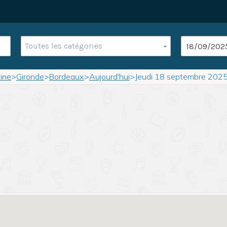
Toutes les catégories
ine
>
Gironde
>
Bordeaux
>
Aujourd'hui
>
Jeudi 18 septembre 202