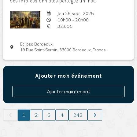
des impressionnistes partagez un inst...
Jeu 25 sept. 2025
10h00 - 20h00
32,00€
Eclipso Bordeaux
19 Rue Saint-Sernin, 33000 Bordeaux, France
Ajouter mon événement
Ajouter maintenant
1
2
3
4
242