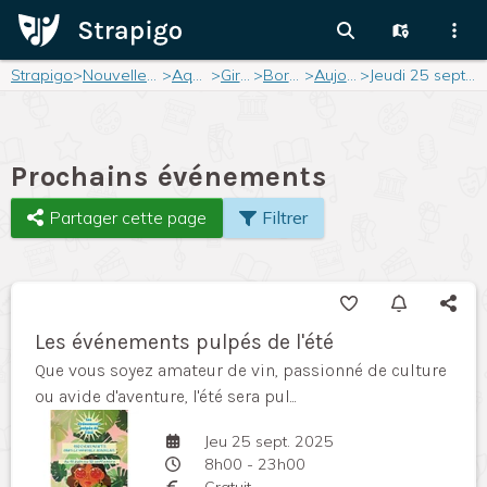
Strapigo
>
Nouvelle-Aquitaine
>
Aquitaine
>
Gironde
>
Bordeaux
>
Aujourd'hui
>
Jeudi 25 septembre 2025
Prochains événements
Partager cette page
Filtrer
Les événements pulpés de l'été
Que vous soyez amateur de vin, passionné de culture
ou avide d'aventure, l'été sera pul...
Jeu 25 sept. 2025
8h00 - 23h00
Gratuit