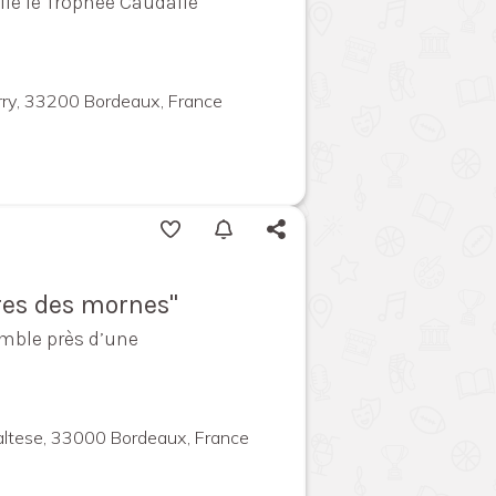
ille le Trophée Caudalie
rry, 33200 Bordeaux, France
res des mornes"
mble près d’une
altese, 33000 Bordeaux, France