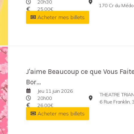
20h30
170 Cr du Médoc Ga
25,00€
Acheter mes billets
J'aime Beaucoup ce que Vous Faite
Bor...
Jeu 11 juin 2026
THEATRE TRIA
20h00
6 Rue Franklin,
26,00€
Acheter mes billets