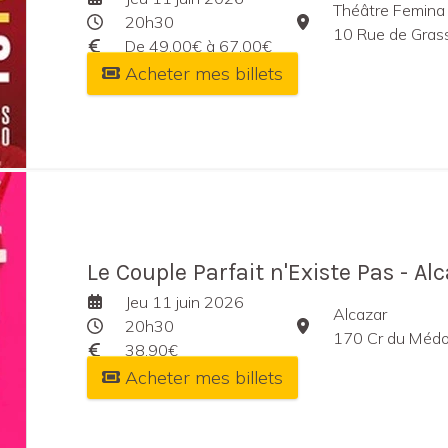
Théâtre Femina
20h30
10 Rue de Gras
De 49,00€ à 67,00€
Acheter mes billets
Le Couple Parfait n'Existe Pas - Al
Jeu 11 juin 2026
Alcazar
20h30
170 Cr du Médo
38,90€
Acheter mes billets