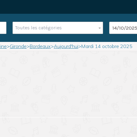
Toutes les catégories
ine
>
Gironde
>
Bordeaux
>
Aujourd'hui
>
Mardi 14 octobre 2025