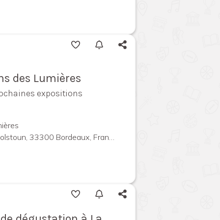
ins des Lumières
rochaines expositions
ières
olstoun, 33300 Bordeaux, France
l de dégustation à La