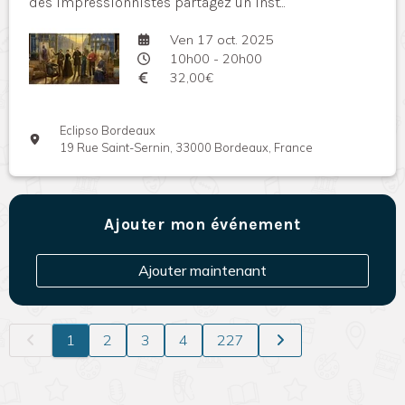
des impressionnistes partagez un inst...
Ven 17 oct. 2025
10h00 - 20h00
32,00€
Eclipso Bordeaux
19 Rue Saint-Sernin, 33000 Bordeaux, France
Ajouter mon événement
Ajouter maintenant
1
2
3
4
227