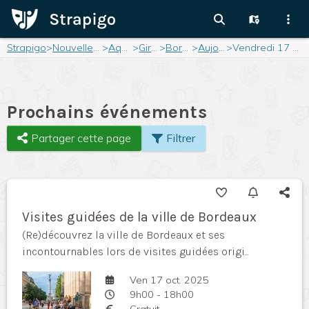
Strapigo
>
Nouvelle-Aquitaine
>
Aquitaine
>
Gironde
>
Bordeaux
>
Aujourd'hui
>
Vendredi 17 octobre 2025
Prochains événements
Partager cette page
Filtrer
Visites guidées de la ville de Bordeaux
(Re)découvrez la ville de Bordeaux et ses
incontournables lors de visites guidées origi...
Ven 17 oct. 2025
9h00 - 18h00
Gratuit