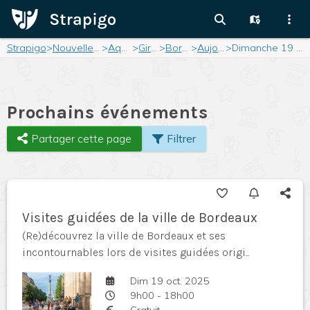
Strapigo
>
Nouvelle-Aquitaine
>
Aquitaine
>
Gironde
>
Bordeaux
>
Aujourd'hui
>
Dimanche 19 octobre 2025
Prochains événements
Partager cette page
Filtrer
Visites guidées de la ville de Bordeaux
(Re)découvrez la ville de Bordeaux et ses
incontournables lors de visites guidées origi...
Dim 19 oct. 2025
9h00 - 18h00
Gratuit