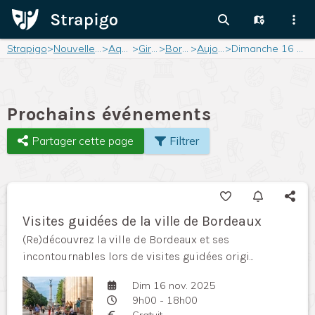
Strapigo
>
Nouvelle-Aquitaine
>
Aquitaine
>
Gironde
>
Bordeaux
>
Aujourd'hui
>
Dimanche 16 novembre 2025
Prochains événements
Partager cette page
Filtrer
Visites guidées de la ville de Bordeaux
(Re)découvrez la ville de Bordeaux et ses
incontournables lors de visites guidées origi...
Dim 16 nov. 2025
9h00 - 18h00
Gratuit