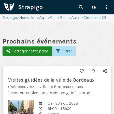
Strapigo
>
Nouvelle-Aquitaine
>
Aquitaine
>
Gironde
>
Bordeaux
>
Aujourd'hui
>
Dimanche 23 novembre 2025
Prochains événements
Partager cette page
Filtrer
Visites guidées de la ville de Bordeaux
(Re)découvrez la ville de Bordeaux et ses
incontournables lors de visites guidées origi...
Dim 23 nov. 2025
9h00 - 18h00
Gratuit