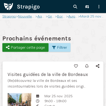
Strapigo
>
Nouvelle-Aquitaine
>
Aquitaine
>
Gironde
>
Bordeaux
>
Aujourd'hui
>
Mardi 25 novembre 2025
Prochains événements
Partager cette page
Filtrer
Visites guidées de la ville de Bordeaux
(Re)découvrez la ville de Bordeaux et ses
incontournables lors de visites guidées origi...
Mar 25 nov. 2025
9h00 - 18h00
Gratuit