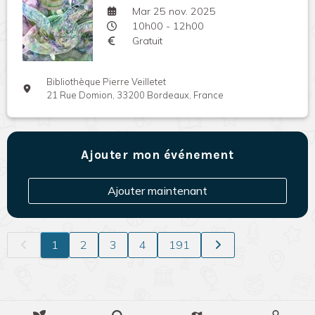
Mar 25 nov. 2025
10h00 - 12h00
Gratuit
Bibliothèque Pierre Veilletet
21 Rue Domion, 33200 Bordeaux, France
Ajouter mon événement
Ajouter maintenant
1
2
3
4
191