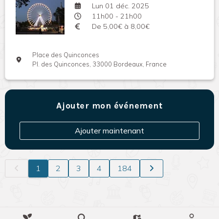
Lun 01 déc. 2025
11h00 - 21h00
De 5,00€ à 8,00€
Place des Quinconces
Pl. des Quinconces, 33000 Bordeaux, France
Ajouter mon événement
Ajouter maintenant
1
2
3
4
184