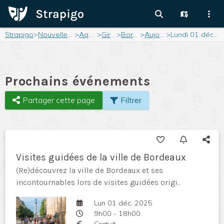
Strapigo
>
Nouvelle-Aquitaine
>
Aquitaine
>
Gironde
>
Bordeaux
>
Aujourd'hui
>
Lundi 01 décembre 2025
Prochains événements
Partager cette page
Filtrer
Visites guidées de la ville de Bordeaux
(Re)découvrez la ville de Bordeaux et ses
incontournables lors de visites guidées origi...
Lun 01 déc. 2025
9h00 - 18h00
Gratuit