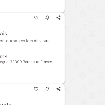
ais
contournables lors de visites
pole
megue, 33300 Bordeaux, France
fants