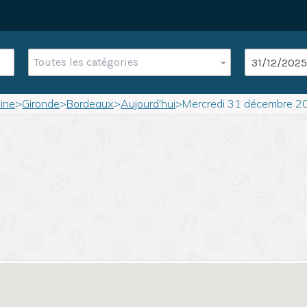
Toutes les catégories
ine
>
Gironde
>
Bordeaux
>
Aujourd'hui
>
Mercredi 31 décembre 2