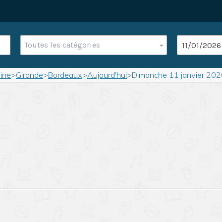
Toutes les catégories
ine
>
Gironde
>
Bordeaux
>
Aujourd'hui
>
Dimanche 11 janvier 20