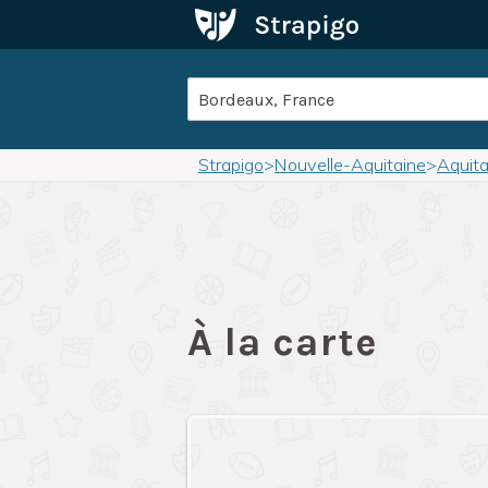
Strapigo
>
Nouvelle-Aquitaine
>
Aquita
À la carte