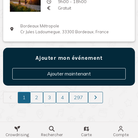
9h00 - 18h00
Gratuit
Bordeaux Métropole
Cr Jules Ladoumegue, 33300 Bordeaux, France
Ajouter mon événement
Ajouter maintenant
1
2
3
4
297
Crowdrising
Rechercher
Carte
Compte