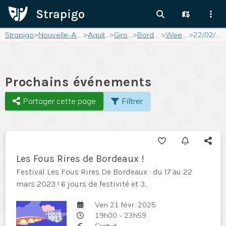
Strapigo
>
Nouvelle-Aquitaine
>
Aquitaine
>
Gironde
>
Bordeaux
>
Weekend
>
22/02/2025
Prochains événements
Partager cette page
Filtrer
Les Fous Rires de Bordeaux !
Festival Les Fous Rires De Bordeaux : du 17 au 22
mars 2023 ! 6 jours de festivité et 3...
Ven 21 févr. 2025
19h00 - 23h59
Gratuit