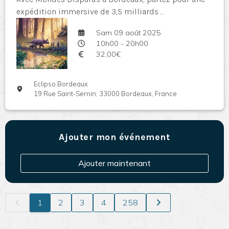
expédition immersive de 3,5 milliards ...
Sam 09 août 2025
10h00 - 20h00
32,00€
Eclipso Bordeaux
19 Rue Saint-Sernin, 33000 Bordeaux, France
Ajouter mon événement
Ajouter maintenant
1
2
3
4
258