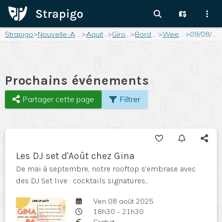
Strapigo
>
Nouvelle-Aquitaine
>
Aquitaine
>
Gironde
>
Bordeaux
>
Weekend
>
09/08/2025
Prochains événements
Partager cette page
Filtrer
Les DJ set d'Août chez Gina
De mai à septembre, notre rooftop s’embrase avec
des DJ Set live : cocktails signatures...
Ven 08 août 2025
18h30 - 21h30
Gratuit