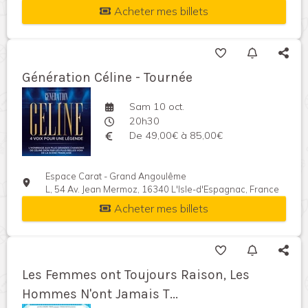
Acheter mes billets
Génération Céline - Tournée
Sam 10 oct.
20h30
De 49,00€ à 85,00€
Espace Carat - Grand Angoulême
L, 54 Av. Jean Mermoz, 16340 L'Isle-d'Espagnac, France
Acheter mes billets
Les Femmes ont Toujours Raison, Les
Hommes N'ont Jamais T...