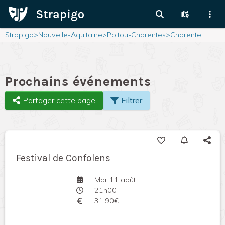
Strapigo
>
Nouvelle-Aquitaine
>
Poitou-Charentes
>
Charente
Prochains événements
Partager cette page
Filtrer
Festival de Confolens
Mar 11 août
21h00
31,90€