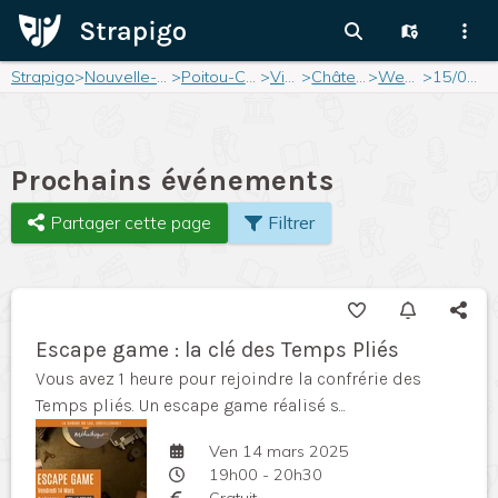
Strapigo
>
Nouvelle-Aquitaine
>
Poitou-Charentes
>
Vienne
>
Châtellerault
>
Weekend
>
15/03/2025
Prochains événements
Partager cette page
Filtrer
Escape game : la clé des Temps Pliés
Vous avez 1 heure pour rejoindre la confrérie des
Temps pliés. Un escape game réalisé s...
Ven 14 mars 2025
19h00 - 20h30
Gratuit