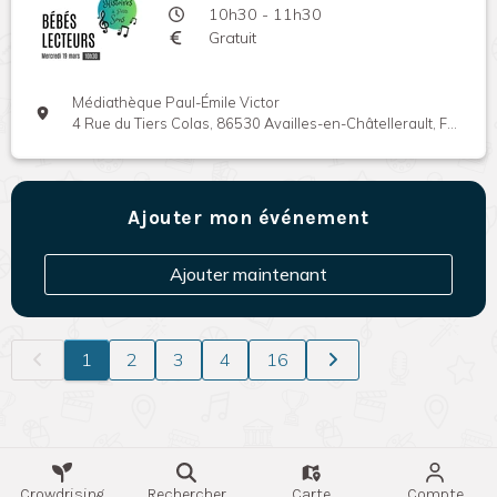
10h30 - 11h30
Gratuit
Médiathèque Paul-Émile Victor
4 Rue du Tiers Colas, 86530 Availles-en-Châtellerault, France
Ajouter mon événement
Ajouter maintenant
1
2
3
4
16
Crowdrising
Rechercher
Carte
Compte