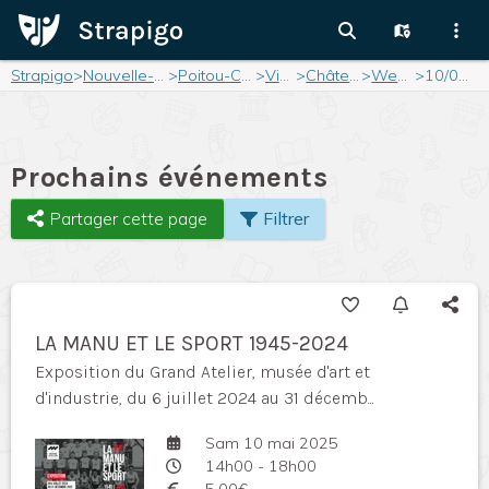
Strapigo
>
Nouvelle-Aquitaine
>
Poitou-Charentes
>
Vienne
>
Châtellerault
>
Weekend
>
10/05/2025
Prochains événements
Partager cette page
Filtrer
LA MANU ET LE SPORT 1945-2024
Exposition du Grand Atelier, musée d'art et
d'industrie, du 6 juillet 2024 au 31 décemb...
Sam 10 mai 2025
14h00 - 18h00
5,00€