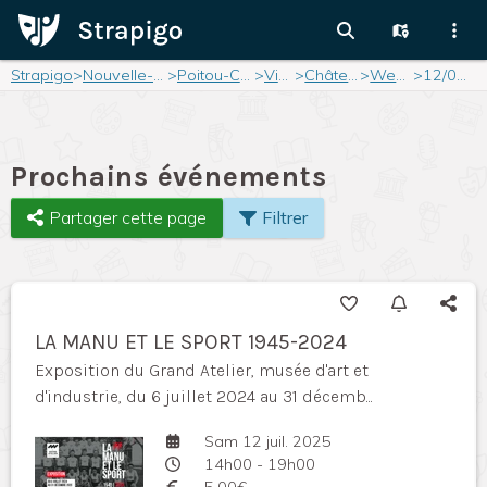
Strapigo
>
Nouvelle-Aquitaine
>
Poitou-Charentes
>
Vienne
>
Châtellerault
>
Weekend
>
12/07/2025
Prochains événements
Partager cette page
Filtrer
LA MANU ET LE SPORT 1945-2024
Exposition du Grand Atelier, musée d'art et
d'industrie, du 6 juillet 2024 au 31 décemb...
Sam 12 juil. 2025
14h00 - 19h00
5,00€