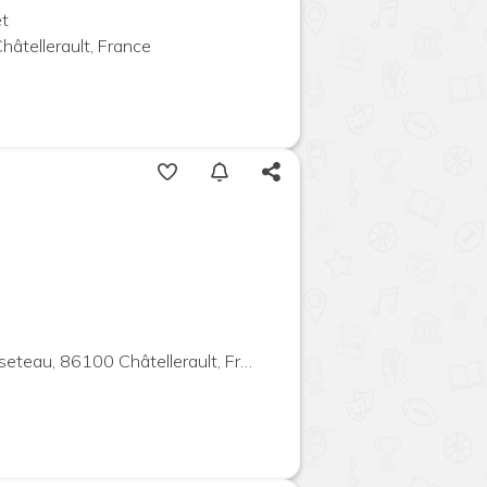
êt
hâtellerault, France
teau, 86100 Châtellerault, France