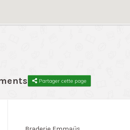
ements
Partager cette page
Braderie Emmaüs