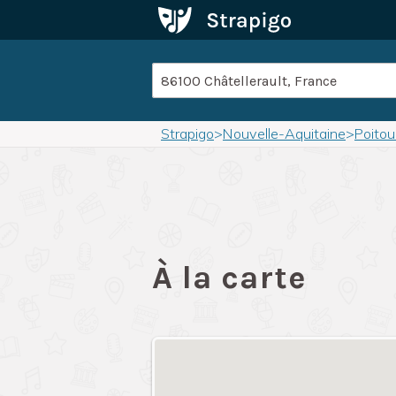
Strapigo
>
Nouvelle-Aquitaine
>
Poito
À la carte