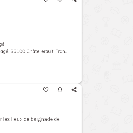
agé
agé, 86100 Châtellerault, France
ur les lieux de baignade de