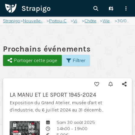
Strapigo
>
Nouvelle-Aquitaine
>
Poitou-Charentes
>
Vienne
>
Châtellerault
>
Weekend
>
30/08/2025
Prochains événements
Partager cette page
Filtrer
LA MANU ET LE SPORT 1945-2024
Exposition du Grand Atelier, musée d'art et
d'industrie, du 6 juillet 2024 au 31 décemb...
Sam 30 août 2025
14h00 - 19h00
5,00€