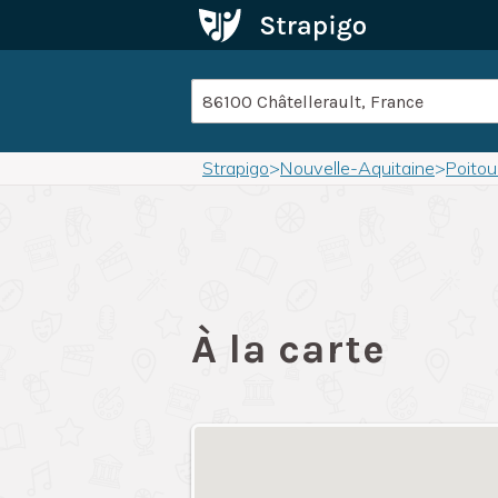
Strapigo
>
Nouvelle-Aquitaine
>
Poito
À la carte