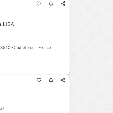
n LISA
86100 Châtellerault, France
e !