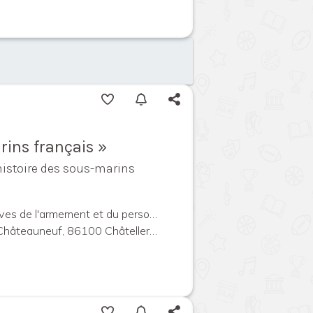
rins français »
'histoire des sous-marins
Centre des archives de l'armement et du personnel civil
auneuf, 86100 Châtellerault, France