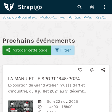
Strapigo
>
Nouvelle-Aquitaine
>
Poitou-Charentes
>
Vienne
>
Châtellerault
>
Weekend
>
22/11/2025
Prochains événements
Partager cette page
Filtrer
LA MANU ET LE SPORT 1945-2024
Exposition du Grand Atelier, musée d'art et
d'industrie, du 6 juillet 2024 au 31 décemb...
Sam 22 nov. 2025
14h00 - 18h00
5,00€