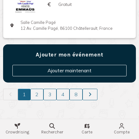
Gratuit
Salle Camille Pagé
12 Av. Camille Pagé, 86100 Châtellerault, France
Ajouter mon événement
Ajouter maintenant
1
2
3
4
8
Crowdrising
Rechercher
Carte
Compte