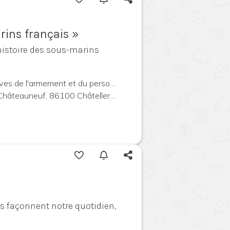
rins français »
'histoire des sous-marins
Centre des archives de l'armement et du personnel civil
auneuf, 86100 Châtellerault, France
 façonnent notre quotidien,