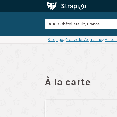
Strapigo
>
Nouvelle-Aquitaine
>
Poito
À la carte