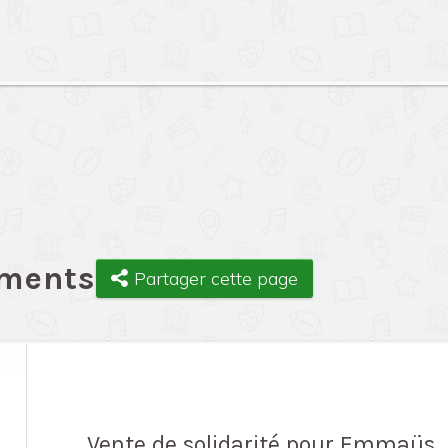
ements
Partager cette page
Vente de solidarité pour Emmaüs