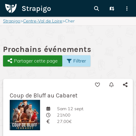
Strapigo
>
Centre-Val de Loire
>
Cher
Prochains événements
Partager cette page
Filtrer
Coup de Bluff au Cabaret
Sam 12 sept.
21h00
27,00€