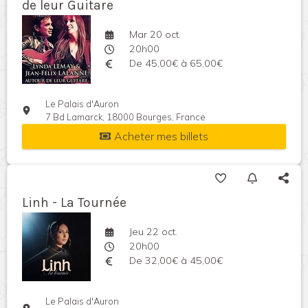
de leur Guitare
Mar 20 oct.
20h00
De 45,00€ à 65,00€
Le Palais d'Auron
7 Bd Lamarck, 18000 Bourges, France
Acheter mes billets
Linh - La Tournée
Jeu 22 oct.
20h00
De 32,00€ à 45,00€
Le Palais d'Auron