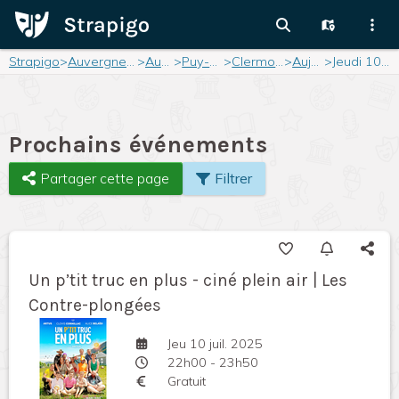
Strapigo
>
Auvergne-Rhône-Alpes
>
Auvergne
>
Puy-de-Dôme
>
Clermont-Ferrand
>
Aujourd'hui
>
Jeudi 10 juillet 2025
Prochains événements
Partager cette page
Filtrer
Un p’tit truc en plus - ciné plein air | Les
Contre-plongées
Jeu 10 juil. 2025
22h00 - 23h50
Gratuit