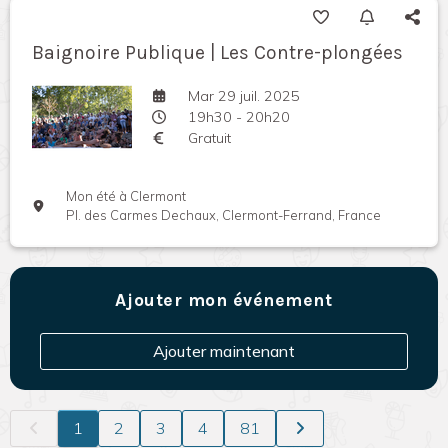
Baignoire Publique | Les Contre-plongées
Mar 29 juil. 2025
19h30 - 20h20
Gratuit
Mon été à Clermont
Pl. des Carmes Dechaux, Clermont-Ferrand, France
Ajouter mon événement
Ajouter maintenant
1
2
3
4
81