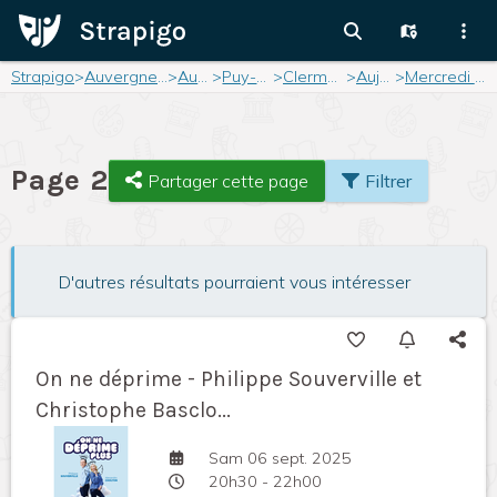
Strapigo
>
Auvergne-Rhône-Alpes
>
Auvergne
>
Puy-de-Dôme
>
Clermont-Ferrand
>
Aujourd'hui
>
Mercredi 06 août 2025
Page 2
Partager cette page
Filtrer
D'autres résultats pourraient vous intéresser
On ne déprime - Philippe Souverville et
Christophe Basclo...
Sam 06 sept. 2025
20h30 - 22h00